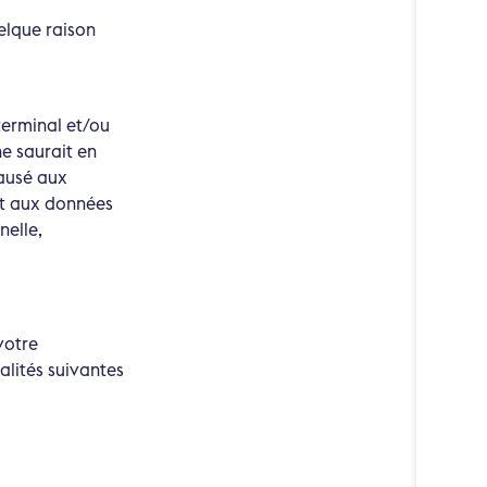
uelque raison
terminal et/ou
 ne saurait en
ausé aux
et aux données
nelle,
votre
alités suivantes