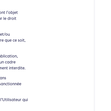
ont l’objet
r le droit
et/ou
e que ce soit,
ublication,
 un cadre
ment interdite.
sans
 sanctionnée
’Utilisateur qui