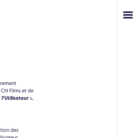
drement
 CN Films et de
«
l’Utilisateur
»,
ction des
ilisateur