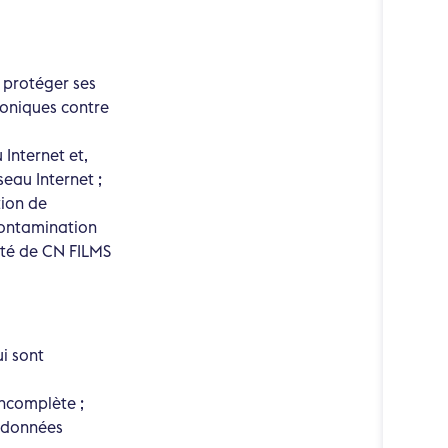
 protéger ses
honiques contre
 Internet et,
eau Internet ;
tion de
contamination
lité de CN FILMS
i sont
ncomplète ;
s données