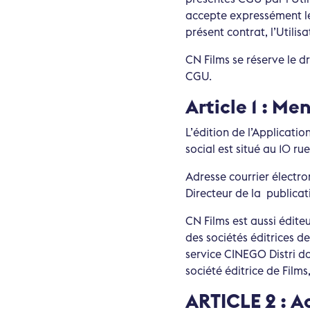
accepte expressément le
présent contrat, l’Utilis
CN Films se réserve le d
CGU.
Article 1 : Me
L’édition de l’Applicati
social est situé au 10 r
Adresse courrier électron
Directeur de la publicati
CN Films est aussi édite
des sociétés éditrices de
service CINEGO Distri doi
société éditrice de Film
ARTICLE 2 : A