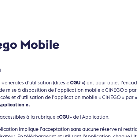
go Mobile
1
générales d’utilisation (dites «
CGU
») ont pour objet l’enca
de mise à disposition de l’application mobile « CINEGO » par
accès et d’utilisation de l’application mobile « CINEGO » par 
Application ».
ccessibles à la rubrique «
CGU
» de l’Application.
plication implique l’acceptation sans aucune réserve ni restri
sateur. En téléchargeant et utilisant l’Application, chaque Ut