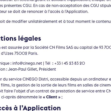
s présentes CGU. En cas de non-acceptation des CGU stipul
ateur se doit de renoncer à l’accès à l’Application.
roit de modifier unilatéralement et à tout moment le conten
ntions légales
on est assurée par la Société CN Films SAS au capital de 93 70
ue d’Uzes 75002 Paris.
ique : info@cinego.net | Tél : +33 1 45 23 83 20
on : Jean-Paul Gillet, Président
ur du service CINEGO Distri, accessible depuis un ordinateur 
 films, la gestion de la sortie de leurs films en salles de cinem
t faire l’objet d’un contrat de prestation de service entre CN
s, ci-après dénommée le
« Client »
;
ccès à l’Application